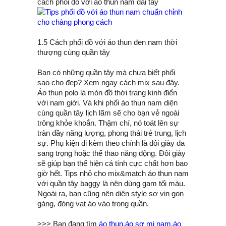
cách phối đồ với áo thun nam dài tay
1.5 Cách phối đồ với áo thun đen nam thời
thượng cùng quần tây
Bạn có những quần tây mà chưa biết phối
sao cho đẹp? Xem ngay cách mix sau đây.
Áo thun polo là món đồ thời trang kinh điển
với nam giới. Và khi phối áo thun nam diện
cùng quần tây lịch lãm sẽ cho bạn vẻ ngoài
trông khỏe khoắn. Thậm chí, nó toát lên sự
tràn đầy năng lượng, phong thái trẻ trung, lịch
sự. Phụ kiện đi kèm theo chính là đôi giày da
sang trọng hoặc thể thao năng động. Đôi giày
sẽ giúp bạn thể hiện cá tính cực chất hơn bao
giờ hết. Tips nhỏ cho mix&match áo thun nam
với quần tây baggy là nên dùng gam tối màu.
Ngoài ra, bạn cũng nên diện style sơ vin gọn
gàng, đóng vạt áo vào trong quần.
>>> Bạn đang tìm
áo thun
,
áo sơ mi nam
,
áo