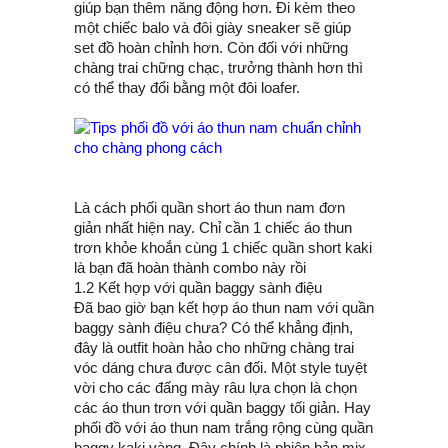
giúp bạn thêm năng động hơn. Đi kèm theo
một chiếc balo và đôi giày sneaker sẽ giúp
set đồ hoàn chỉnh hơn. Còn đối với những
chàng trai chững chạc, trưởng thành hơn thì
có thể thay đổi bằng một đôi loafer.
Là cách phối quần short áo thun nam đơn
giản nhất hiện nay. Chỉ cần 1 chiếc áo thun
trơn khỏe khoắn cùng 1 chiếc quần short kaki
là bạn đã hoàn thành combo này rồi
1.2 Kết hợp với quần baggy sành điệu
Đã bao giờ bạn kết hợp áo thun nam với quần
baggy sành điệu chưa? Có thể khẳng định,
đây là outfit hoàn hảo cho những chàng trai
vóc dáng chưa được cân đối. Một style tuyệt
vời cho các đấng mày râu lựa chọn là chọn
các áo thun trơn với quần baggy tối giản. Hay
phối đồ với áo thun nam trắng rộng cùng quần
baggy kaki vàng. Đây chính là phiên bản mix