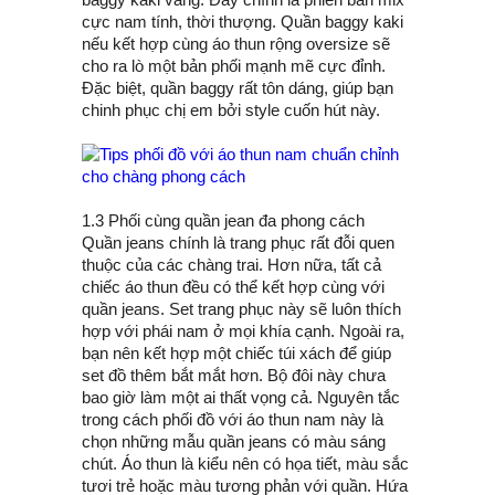
cực nam tính, thời thượng. Quần baggy kaki
nếu kết hợp cùng áo thun rộng oversize sẽ
cho ra lò một bản phối mạnh mẽ cực đỉnh.
Đặc biệt, quần baggy rất tôn dáng, giúp bạn
chinh phục chị em bởi style cuốn hút này.
1.3 Phối cùng quần jean đa phong cách
Quần jeans chính là trang phục rất đỗi quen
thuộc của các chàng trai. Hơn nữa, tất cả
chiếc áo thun đều có thể kết hợp cùng với
quần jeans. Set trang phục này sẽ luôn thích
hợp với phái nam ở mọi khía cạnh. Ngoài ra,
bạn nên kết hợp một chiếc túi xách để giúp
set đồ thêm bắt mắt hơn. Bộ đôi này chưa
bao giờ làm một ai thất vọng cả. Nguyên tắc
trong cách phối đồ với áo thun nam này là
chọn những mẫu quần jeans có màu sáng
chút. Áo thun là kiểu nên có họa tiết, màu sắc
tươi trẻ hoặc màu tương phản với quần. Hứa