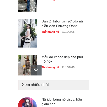
Dàn túi hiệu ‘ xịn sò’ của nữ
diễn viên Phương Oanh
Thời trang nữ
21/10/2025
Mẫu áo khoác đẹp cho phụ
nữ 40+
Thời trang nữ
21/10/2025
Xem nhiều nhất
Chiếc áo dài cưới của Hoa
hậu Đỗ Hà ?
Thời trang nữ
21/10/2025
Nữ idol bùng nổ visual hậu
giảm cân