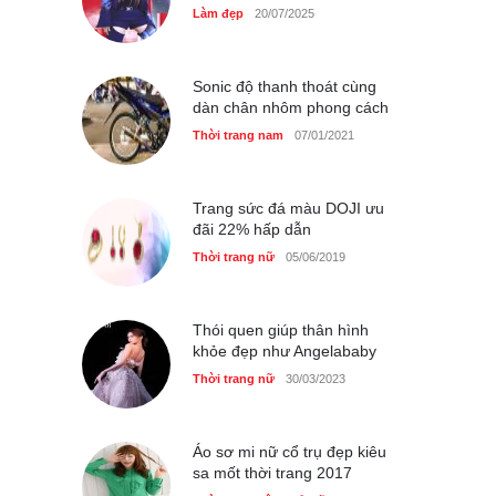
Làm đẹp
20/07/2025
GAP Hoodie biểu tượng
sáng tạo mới của giới trẻ
Sonic độ thanh thoát cùng
dàn chân nhôm phong cách
Thời trang nữ
21/10/2025
Thời trang nam
07/01/2021
Trang sức đá màu DOJI ưu
đãi 22% hấp dẫn
Thời trang nữ
05/06/2019
Thói quen giúp thân hình
khỏe đẹp như Angelababy
Thời trang nữ
30/03/2023
Áo sơ mi nữ cổ trụ đẹp kiêu
sa mốt thời trang 2017