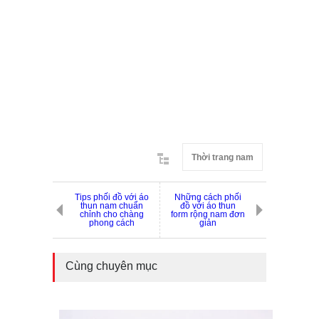
Thời trang nam
Tips phối đồ với áo
Những cách phối
thun nam chuẩn
đồ với áo thun
chỉnh cho chàng
form rộng nam đơn
phong cách
giản
Cùng chuyên mục