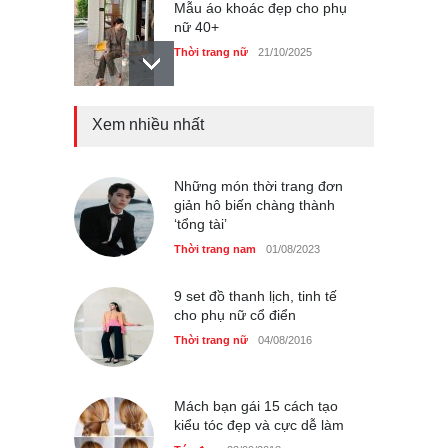
Mẫu áo khoác đẹp cho phụ
nữ 40+
Thời trang nữ
21/10/2025
Xem nhiều nhất
Chiếc áo dài cưới của Hoa
hậu Đỗ Hà ?
Thời trang nữ
21/10/2025
Những món thời trang đơn
giản hô biến chàng thành
‘tổng tài’
Thời trang nam
01/08/2023
GAP Hoodie biểu tượng
sáng tạo mới của giới trẻ
9 set đồ thanh lịch, tinh tế
cho phụ nữ cổ điển
Thời trang nữ
21/10/2025
Thời trang nữ
04/08/2016
Mách bạn gái 15 cách tạo
kiểu tóc đẹp và cực dễ làm