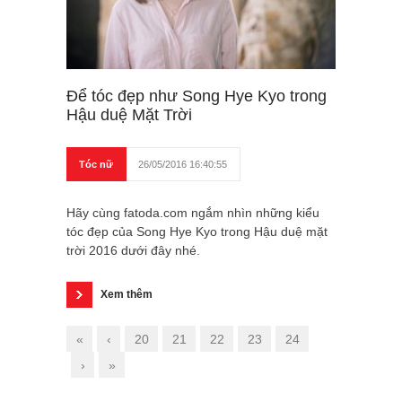
Để tóc đẹp như Song Hye Kyo trong
Hậu duệ Mặt Trời
Tóc nữ
26/05/2016 16:40:55
Hãy cùng fatoda.com ngắm nhìn những kiểu
tóc đẹp của Song Hye Kyo trong Hậu duệ mặt
trời 2016 dưới đây nhé.
Xem thêm
«
‹
20
21
22
23
24
›
»