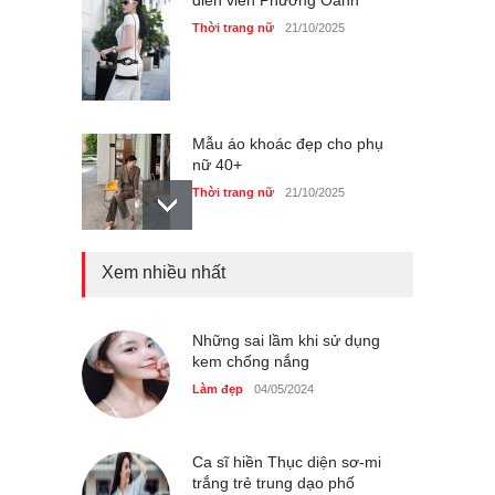
Thời trang nữ
21/10/2025
Mẫu áo khoác đẹp cho phụ
nữ 40+
Thời trang nữ
21/10/2025
Xem nhiều nhất
Truy tìm thông tin áo bra
‘không lộ viền’ của nữ idol
Ning Ning
Những sai lầm khi sử dụng
Thời trang nữ
14/10/2025
kem chống nắng
Làm đẹp
04/05/2024
4 mẫu giày tôn dáng được
phụ nữ Pháp tin dùng
Ca sĩ hiền Thục diện sơ-mi
trắng trẻ trung dạo phố
Thời trang nữ
14/10/2025