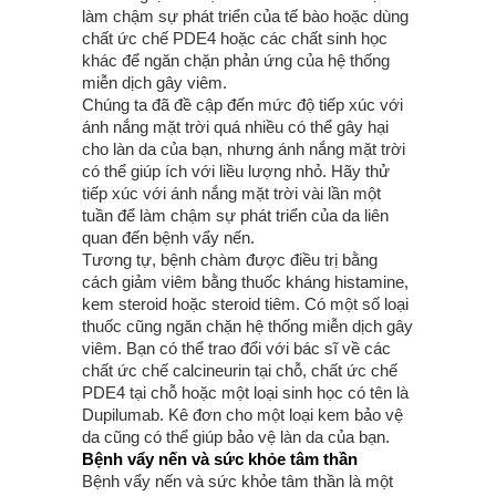
làm chậm sự phát triển của tế bào hoặc dùng
chất ức chế PDE4 hoặc các chất sinh học
khác để ngăn chặn phản ứng của hệ thống
miễn dịch gây viêm.
Chúng ta đã đề cập đến mức độ tiếp xúc với
ánh nắng mặt trời quá nhiều có thể gây hại
cho làn da của bạn, nhưng ánh nắng mặt trời
có thể giúp ích với liều lượng nhỏ. Hãy thử
tiếp xúc với ánh nắng mặt trời vài lần một
tuần để làm chậm sự phát triển của da liên
quan đến bệnh vẩy nến.
Tương tự, bệnh chàm được điều trị bằng
cách giảm viêm bằng thuốc kháng histamine,
kem steroid hoặc steroid tiêm. Có một số loại
thuốc cũng ngăn chặn hệ thống miễn dịch gây
viêm. Bạn có thể trao đổi với bác sĩ về các
chất ức chế calcineurin tại chỗ, chất ức chế
PDE4 tại chỗ hoặc một loại sinh học có tên là
Dupilumab. Kê đơn cho một loại kem bảo vệ
da cũng có thể giúp bảo vệ làn da của bạn.
Bệnh vẩy nến và sức khỏe tâm thần
Bệnh vẩy nến và sức khỏe tâm thần là một