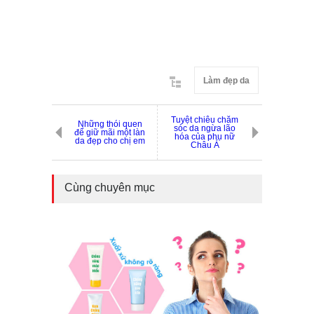
Làm đẹp da
Tuyệt chiêu chăm
Những thói quen
sóc da ngừa lão
để giữ mãi một làn
hóa của phụ nữ
da đẹp cho chị em
Châu Á
Cùng chuyên mục