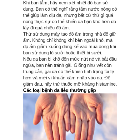
Khi bạn tắm, hãy xem xét nhiệt độ bạn sử
dụng. Bạn có thể nghĩ rằng tắm nước nóng có
thể giúp làm dịu da, nhưng bất cứ thứ gì quá
nóng thực sự có thể khiến da bạn khô hơn do
lấy đi quá nhiều độ ẩm.
Thử sử dụng máy tạo độ ẩm trong nhà để giữ
ẩm. Không chỉ không khí bên ngoài khô, mà
độ ẩm giảm xuống đáng kể vào mùa đông khi
bạn sử dụng lò sưởi hoặc thiết bị sưởi.
Nếu da bạn bị khô đến mức nứt nẻ và bắt đầu
ngứa, bạn nên tránh gãi. Giống như vết côn
trùng cắn, gãi da có thể khiến tình trạng tồi tệ
hơn và mời vi khuẩn xâm nhập vào da. Để
giảm đau, hãy thử thuốc mỡ kháng histamine.
Các loại bệnh da liễu thường gặp