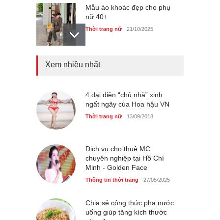
Mẫu áo khoác đẹp cho phụ
nữ 40+
Thời trang nữ
21/10/2025
Xem nhiều nhất
Chiếc áo dài cưới của Hoa
hậu Đỗ Hà ?
Thời trang nữ
21/10/2025
4 đại diện “chủ nhà” xinh
ngất ngây của Hoa hậu VN
Thời trang nữ
13/09/2018
GAP Hoodie biểu tượng
sáng tạo mới của giới trẻ
Dịch vụ cho thuê MC
chuyên nghiệp tại Hồ Chí
Thời trang nữ
21/10/2025
Minh - Golden Face
Thông tin thời trang
27/05/2025
Chia sẻ công thức pha nước
uống giúp tăng kích thước