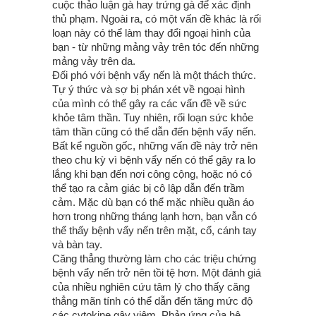
cuộc thảo luận gà hay trứng gà để xác định
thủ phạm. Ngoài ra, có một vấn đề khác là rối
loạn này có thể làm thay đổi ngoại hình của
bạn - từ những mảng vảy trên tóc đến những
mảng vảy trên da.
Đối phó với bệnh vẩy nến là một thách thức.
Tự ý thức và sợ bị phán xét về ngoại hình
của mình có thể gây ra các vấn đề về sức
khỏe tâm thần. Tuy nhiên, rối loạn sức khỏe
tâm thần cũng có thể dẫn đến bệnh vẩy nến.
Bất kể nguồn gốc, những vấn đề này trở nên
theo chu kỳ vì bệnh vẩy nến có thể gây ra lo
lắng khi bạn đến nơi công cộng, hoặc nó có
thể tạo ra cảm giác bị cô lập dẫn đến trầm
cảm. Mặc dù bạn có thể mặc nhiều quần áo
hơn trong những tháng lạnh hơn, bạn vẫn có
thể thấy bệnh vẩy nến trên mặt, cổ, cánh tay
và bàn tay.
Căng thẳng thường làm cho các triệu chứng
bệnh vẩy nến trở nên tồi tệ hơn. Một đánh giá
của nhiều nghiên cứu tâm lý cho thấy căng
thẳng mãn tính có thể dẫn đến tăng mức độ
các cytokine gây viêm. Phản ứng của hệ