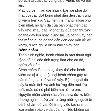
sự tích tụ của các vùng da bị viêm, đỏ và nổi
lên.
Mặc dù bệnh lâu dài nhưng bạn sẽ phải đối
mặt với các đợt bùng phát dẫn đến các vùng
bị viêm trên da. Vảy nến thể mảng là loại phổ
biến nhất, nó làm da của bạn phát triển các
vảy khô, màu bạc. Móng tay của bạn thường
có thể dày lên hoặc cứng lại, và bệnh vẩy nến
thể mảng cũng có thể dẫn đến các vấn đề về
khớp, được gọi là viêm khớp vẩy nến.
Bệnh chàm
Theo định nghĩa, bệnh chàm là một thuật ngữ
rộng để chỉ các tình trạng làm cho da đỏ,
ngứa và viêm.
Bệnh chàm là cách gọi thay thế cho bệnh
viêm da dị ứng, một loại bệnh chàm gây ra
các mảng da khô và có vảy. Bệnh ngoài da
này là mãn tính và ảnh hưởng đến mọi lứa
tuổi, mặc dù nó phổ biến hơn ở trẻ em.
Nguyên nhân chính xác vẫn chưa được biết,
nhưng nghiên cứu chỉ ra rằng những người bị
bệnh chàm có vấn đề trong việc tạo ra một
loại protein bảo vệ da của họ. Nếu không có