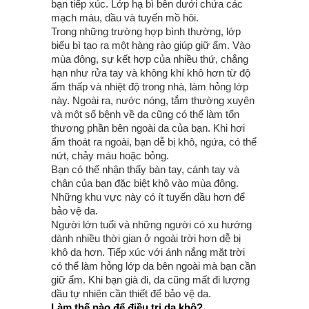
bạn tiếp xúc. Lớp hạ bì bên dưới chứa các
mạch máu, dầu và tuyến mồ hôi.
Trong những trường hợp bình thường, lớp
biểu bì tạo ra một hàng rào giúp giữ ẩm. Vào
mùa đông, sự kết hợp của nhiều thứ, chẳng
hạn như rửa tay và không khí khô hơn từ độ
ẩm thấp và nhiệt độ trong nhà, làm hỏng lớp
này. Ngoài ra, nước nóng, tắm thường xuyên
và một số bệnh về da cũng có thể làm tổn
thương phần bên ngoài da của bạn. Khi hơi
ẩm thoát ra ngoài, bạn dễ bị khô, ngứa, có thể
nứt, chảy máu hoặc bỏng.
Bạn có thể nhận thấy bàn tay, cánh tay và
chân của bạn đặc biệt khô vào mùa đông.
Những khu vực này có ít tuyến dầu hơn để
bảo vệ da.
Người lớn tuổi và những người có xu hướng
dành nhiều thời gian ở ngoài trời hơn dễ bị
khô da hơn. Tiếp xúc với ánh nắng mặt trời
có thể làm hỏng lớp da bên ngoài mà bạn cần
giữ ẩm. Khi bạn già đi, da cũng mất đi lượng
dầu tự nhiên cần thiết để bảo vệ da.
Làm thế nào để điều trị da khô?