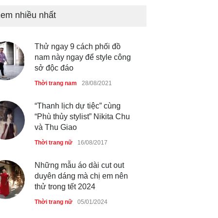
em nhiều nhất
Chiếc áo dài cưới của Hoa
hậu Đỗ Hà ?
Thời trang nữ
21/10/2025
Thử ngay 9 cách phối đồ
nam này ngay để style công
sở độc đáo
Thời trang nam
28/08/2021
GAP Hoodie biểu tượng
sáng tạo mới của giới trẻ
“Thanh lịch dự tiệc” cùng
Thời trang nữ
21/10/2025
“Phù thủy stylist” Nikita Chu
và Thu Giao
Thời trang nữ
16/08/2017
Những mẫu áo dài cut out
duyên dáng mà chị em nên
thử trong tết 2024
Thời trang nữ
05/01/2024