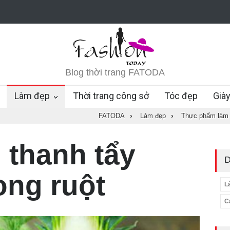
Blog thời trang FATODA
Làm đẹp
Thời trang công sở
Tóc đẹp
Già
FATODA
›
Làm đẹp
›
Thực phẩm làm
 thanh tẩy
D
ong ruột
L
C