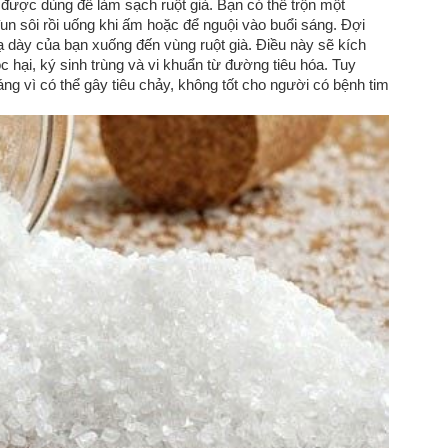
 được dùng để làm sạch ruột già. Bạn có thể trộn một
n sôi rồi uống khi ấm hoặc để nguội vào buổi sáng. Đợi
 dày của bạn xuống đến vùng ruột già. Điều này sẽ kích
ộc hại, ký sinh trùng và vi khuẩn từ đường tiêu hóa. Tuy
áng vì có thể gây tiêu chảy, không tốt cho người có bệnh tim