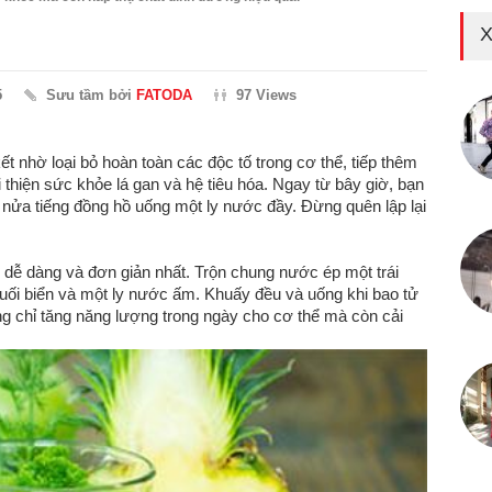
X
5
Sưu tầm bởi
FATODA
97 Views
 nhờ loại bỏ hoàn toàn các độc tố trong cơ thể, tiếp thêm
i thiện sức khỏe lá gan và hệ tiêu hóa. Ngay từ bây giờ, bạn
 nửa tiếng đồng hồ uống một ly nước đầy. Đừng quên lập lại
p dễ dàng và đơn giản nhất. Trộn chung nước ép một trái
uối biển và một ly nước ấm. Khuấy đều và uống khi bao tử
g chỉ tăng năng lượng trong ngày cho cơ thể mà còn cải