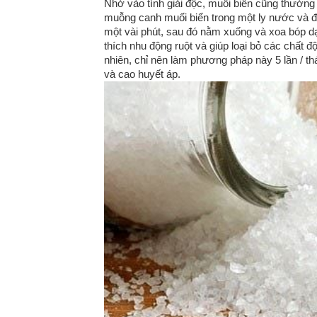
Nhờ vào tính giải độc, muối biển cũng thường
muỗng canh muối biển trong một ly nước và đu
một vài phút, sau đó nằm xuống và xoa bóp dạ
thích nhu động ruột và giúp loại bỏ các chất đ
nhiên, chỉ nên làm phương pháp này 5 lần / th
và cao huyết áp.