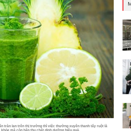
M
 tràn lan trên thị trường thì việc thường xuyên thanh tẩy ruột là
ức khỏe mà còn hấp thụ chất dinh dưỡng hiệu quả.