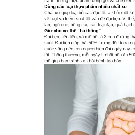
tránh những thực phẩm đóng gói và chế biến s
Dùng các loại thực phẩm nhiều chất xơ
Chất xơ giúp loại bỏ các độc tố ra khỏi ruột 
về ruột và kiểm soát tốt vấn đề đại tiện. Vì 
lan, ngũ cốc, bông cải, các loại đậu, quả hạch
Giữ cho cơ thể “ba thông”
Đại tiện, tiểu tiện, và mồ hôi là 3 con đường t
suốt. Đại tiện giúp thải 50% lượng độc tố ra ng
cuộc sống nên con người hiện đại ngày nay có 
tốt. Thông thường, mỗi ngày ít nhất nên ăn 5
thể giúp bạn tránh xa khỏi bệnh táo bón.