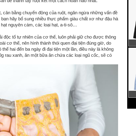
ẵn để thanh tẩy ruột kết một cách hoàn hảo nhất.
kết, cân bằng chuyển động của ruột, ngăn ngừa những vấn đề
thế, bạn hãy bổ sung nhiều thực phẩm giàu chất xơ như đậu hà
, hạt nguyên cám, các loại hạt, a-ti-sô…
hải độc tố tự nhiên của cơ thể, luôn phải giữ cho được thông
oài cơ thể, nên hình thành thói quen đại tiện đúng giờ, do
thể hai đến ba ngày đi đại tiện một lần, điều này là không
00g rau xanh, ăn một bữa ăn chứa các loại ngũ cốc, sẽ có