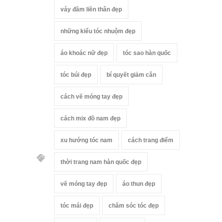
váy đầm liền thân đẹp
những kiểu tóc nhuộm đẹp
áo khoác nữ đẹp
tóc sao hàn quốc
tóc búi đẹp
bí quyết giảm cân
cách vẽ móng tay đẹp
cách mix đồ nam đẹp
xu hướng tóc nam
cách trang điểm
thời trang nam hàn quốc đẹp
vẽ móng tay đẹp
áo thun đẹp
tóc mái đẹp
chăm sóc tóc đẹp