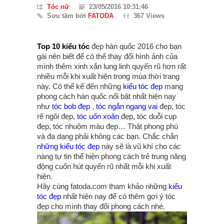
Tóc nữ
23/05/2016 10:31:46
Sưu tầm bởi
FATODA
367 Views
Top 10 kiểu tóc
đẹp hàn quốc 2016 cho bạn
gái nên biết để có thể thay đổi hình ảnh của
mình thêm xinh xắn lung linh quyến rũ hơn rất
nhiều mỗi khi xuất hiện trong mùa thời trang
này. Có thể kể đến những
kiểu tóc đẹp
mang
phong cách hàn quốc nổi bật nhất hiện nay
như
tóc bob đẹp
,
tóc ngắn ngang vai
đẹp, tóc
rẽ ngôi đẹp,
tóc uốn xoăn
đẹp, tóc duỗi cụp
đẹp, tóc nhuộm màu đẹp… Thật phong phú
và đa dạng phải không các bạn. Chắc chắn
những kiểu tóc đẹp
này sẽ là vũ khí cho các
nàng tự tin thể hiện phong cách trẻ trung năng
động cuốn hút quyến rũ nhất mỗi khi xuất
hiện.
Hãy cùng fatoda.com tham khảo những
kiểu
tóc đẹp
nhất hiện nay để có thêm gợi ý tóc
đẹp cho mình thay đổi phong cách nhé.