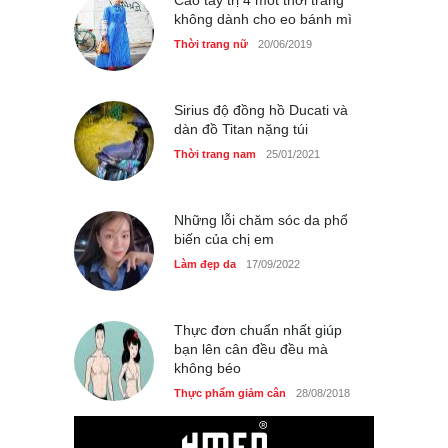
Cao tay trị 4 mốt thời trang
không dành cho eo bánh mì
Thời trang nữ
21/10/2025
Thời trang nữ
20/06/2019
Sirius độ đồng hồ Ducati và
dàn đồ Titan nặng túi
Thời trang nam
25/01/2021
Những lỗi chăm sóc da phổ
biến của chị em
Làm đẹp da
17/09/2022
Thực đơn chuẩn nhất giúp
bạn lên cân đều đều mà
không béo
Thực phẩm giảm cân
28/08/2018