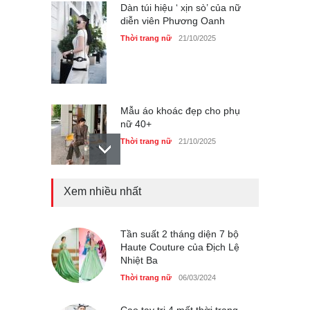
Dàn túi hiệu ‘ xịn sò’ của nữ
diễn viên Phương Oanh
Thời trang nữ
21/10/2025
Mẫu áo khoác đẹp cho phụ
nữ 40+
Thời trang nữ
21/10/2025
Xem nhiều nhất
Chiếc áo dài cưới của Hoa
hậu Đỗ Hà ?
Thời trang nữ
21/10/2025
Tần suất 2 tháng diện 7 bộ
Haute Couture của Địch Lệ
Nhiệt Ba
Thời trang nữ
06/03/2024
GAP Hoodie biểu tượng
sáng tạo mới của giới trẻ