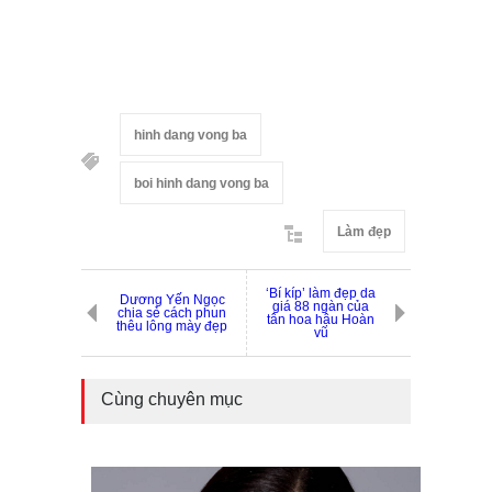
hinh dang vong ba
boi hinh dang vong ba
Làm đẹp
‘Bí kíp’ làm đẹp da
Dương Yến Ngọc
giá 88 ngàn của
chia sẻ cách phun
tân hoa hậu Hoàn
thêu lông mày đẹp
vũ
Cùng chuyên mục