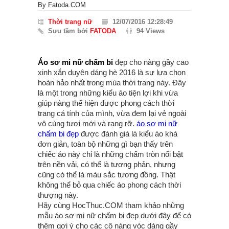
By
Fatoda.COM
Thời trang nữ
12/07/2016 12:28:49
Sưu tầm bởi
FATODA
94 Views
Áo sơ mi nữ chấm bi
đẹp cho nàng gầy cao
xinh xắn duyên dáng hè 2016 là sự lựa chọn
hoàn hảo nhất trong mùa thời trang này. Đây
là một trong những kiểu áo tiện lợi khi vừa
giúp nàng thể hiện được phong cách thời
trang cá tính của mình, vừa đem lại vẻ ngoài
vô cùng tươi mới và rạng rỡ.
áo sơ mi nữ
chấm bi đẹp
được đánh giá là kiểu áo khá
đơn giản, toàn bộ những gì bạn thấy trên
chiếc áo này chỉ là những chấm tròn nổi bật
trên nền vải, có thể là tương phản, nhưng
cũng có thể là màu sắc tương đồng. Thật
không thể bỏ qua chiếc áo phong cách thời
thượng này.
Hãy cùng HocThuc.COM tham khảo những
mẫu áo sơ mi nữ chấm bi đẹp dưới đây để có
thêm gợi ý cho các cô nàng vóc dáng gầy