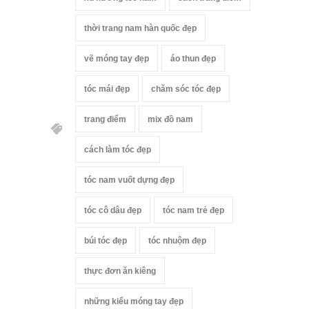
thời trang nam hàn quốc đẹp
vẽ móng tay đẹp
áo thun đẹp
tóc mái đẹp
chăm sóc tóc đẹp
trang điểm
mix đồ nam
cách làm tóc đẹp
tóc nam vuốt dựng đẹp
tóc cô dâu đẹp
tóc nam trẻ đẹp
búi tóc đẹp
tóc nhuộm đẹp
thực đơn ăn kiêng
những kiểu móng tay đẹp