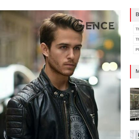
B
T
T
P
M