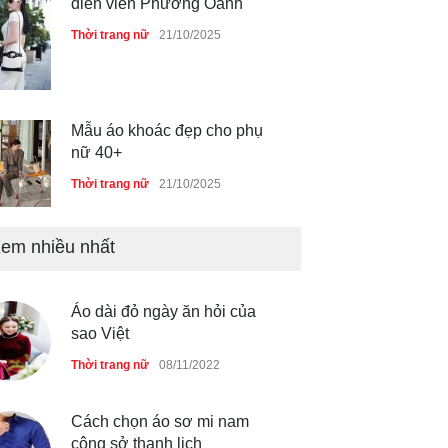
diễn viên Phương Oanh
Thời trang nữ
21/10/2025
Mẫu áo khoác đẹp cho phụ
nữ 40+
Thời trang nữ
21/10/2025
em nhiều nhất
Chiếc áo dài cưới của Hoa
hậu Đỗ Hà ?
Thời trang nữ
21/10/2025
Áo dài đỏ ngày ăn hỏi của
sao Việt
Thời trang nữ
08/11/2022
GAP Hoodie biểu tượng
sáng tạo mới của giới trẻ
Cách chọn áo sơ mi nam
công sở thanh lịch