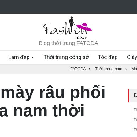
Blog thời trang FATODA
Làm đẹp
Thời trang công sở
Tóc đẹp
Già
FATODA
›
Thời trang nam
›
Má
mày râu phối
D
da nam thời
T
T
T