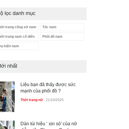
ộ lọc danh mục
hời trang công sở nam
Tóc nam
hời trang nam cổ điển
Phối đồ nam
hụ kiện nam
ới nhất
Liệu bạn đã thấy được sức
mạnh của phối đồ ?
Thời trang nữ
21/10/2025
Dàn túi hiệu ‘ xịn sò’ của nữ