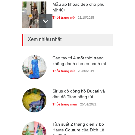
Mẫu áo khoác đẹp cho phụ
nữ 40+
Thời trang nữ
21/10/2025
Chiếc áo dài cưới của Hoa
Xem nhiều nhất
hậu Đỗ Hà ?
Thời trang nữ
21/10/2025
Cao tay trị 4 mốt thời trang
không dành cho eo bánh mì
Thời trang nữ
20/06/2019
GAP Hoodie biểu tượng
sáng tạo mới của giới trẻ
Sirius độ đồng hồ Ducati và
Thời trang nữ
21/10/2025
dàn đồ Titan nặng túi
Thời trang nam
25/01/2021
Tần suất 2 tháng diện 7 bộ
Haute Couture của Địch Lệ