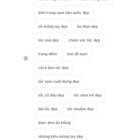
thời trang nam hàn quốc đẹp
vẽ móng tay đẹp
áo thun đẹp
tóc mái đẹp
chăm sóc tóc đẹp
trang điểm
mix đồ nam
cách làm tóc đẹp
tóc nam vuốt dựng đẹp
tóc cô dâu đẹp
tóc nam trẻ đẹp
búi tóc đẹp
tóc nhuộm đẹp
thực đơn ăn kiêng
những kiểu móng tay đẹp