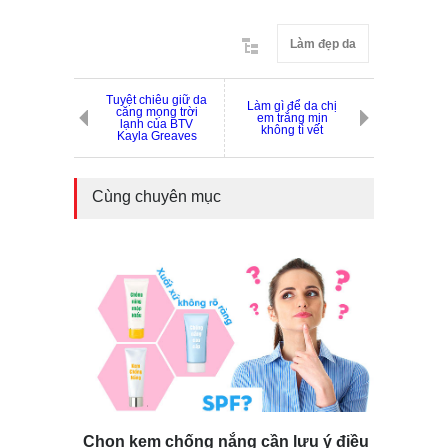
Làm đẹp da
Tuyệt chiêu giữ da
Làm gì để da chị
căng mọng trời
em trắng mịn
lạnh của BTV
không tì vết
Kayla Greaves
Cùng chuyên mục
Chọn kem chống nắng cần lưu ý điều