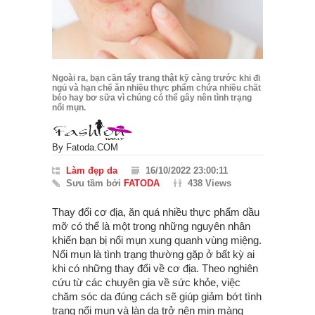
Ngoài ra, bạn cần tẩy trang thật kỹ càng trước khi đi
ngủ và hạn chế ăn nhiều thực phẩm chứa nhiều chất
béo hay bơ sữa vì chúng có thể gây nên tình trạng
nổi mụn.
By
Fatoda.COM
Làm đẹp da
16/10/2022 23:00:11
Sưu tầm bởi
FATODA
438 Views
Thay đổi cơ địa, ăn quá nhiều thực phẩm dầu
mỡ có thể là một trong những nguyên nhân
khiến bạn bị nổi mụn xung quanh vùng miệng.
Nổi mụn là tình trạng thường gặp ở bất kỳ ai
khi có những thay đổi về cơ địa. Theo nghiên
cứu từ các chuyên gia về sức khỏe, việc
chăm sóc da đúng cách sẽ giúp giảm bớt tình
trạng nổi mụn và làn da trở nên mịn màng