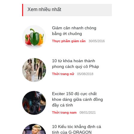
Xem nhiều nhất
Dàn túi hiệu ‘ xịn sò’ của nữ
diễn viên Phương Oanh
Thời trang nữ
21/10/2025
Giảm cân nhanh chóng
bằng ớt chuông
Thực phẩm giảm cân
30/05/2016
Mẫu áo khoác đẹp cho phụ
nữ 40+
10 từ khóa hoàn thành
phong cách quý cô Pháp
Thời trang nữ
21/10/2025
Thời trang nữ
05/08/2018
Exciter 150 độ cực chất
khoe dáng giữa cánh đồng
đầy cá tính
Thời trang nam
08/01/2021
10 Kiểu tóc khẳng định cá
tính của G-DRAGON