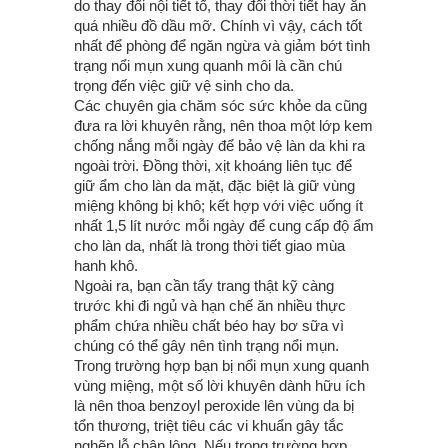
do thay đổi nội tiết tố, thay đổi thời tiết hay ăn
quá nhiều đồ dầu mỡ. Chính vì vậy, cách tốt
nhất để phòng để ngăn ngừa và giảm bớt tình
trạng nổi mụn xung quanh môi là cần chú
trọng đến việc giữ vệ sinh cho da.
Các chuyên gia chăm sóc sức khỏe da cũng
đưa ra lời khuyên rằng, nên thoa một lớp kem
chống nắng mỗi ngày để bảo vệ làn da khi ra
ngoài trời. Đồng thời, xịt khoáng liên tục để
giữ ẩm cho làn da mặt, đặc biệt là giữ vùng
miệng không bị khô; kết hợp với việc uống ít
nhất 1,5 lít nước mỗi ngày để cung cấp độ ẩm
cho làn da, nhất là trong thời tiết giao mùa
hanh khô.
Ngoài ra, bạn cần tẩy trang thật kỹ càng
trước khi đi ngủ và hạn chế ăn nhiều thực
phẩm chứa nhiều chất béo hay bơ sữa vì
chúng có thể gây nên tình trạng nổi mụn.
Trong trường hợp bạn bị nổi mụn xung quanh
vùng miệng, một số lời khuyên dành hữu ích
là nên thoa benzoyl peroxide lên vùng da bị
tổn thương, triệt tiêu các vi khuẩn gây tắc
nghẽn lỗ chân lông. Nếu trong trường hợp