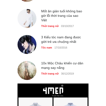
Mốt ăn giản tuổi không bao
Bí quyết giữ gìn vóc dáng
giờ lỗi thời trang của sao
của diễn viên Khánh Huyền
Việt
Làm đẹp
14/10/2025
Thời trang nữ
03/10/2017
3 Kiểu tóc nam đang được
giới trẻ ưa chuộng nhất
Phong cách thời trang của
Tóc nam
17/10/2016
Lim Ji Yeon dạo gần đây
Thời trang nữ
14/10/2025
10x Mộc Châu khiến cư dân
mạng say nắng
Thời trang nữ
30/12/2019
Chiếc áo dài cưới của Hoa
hậu Đỗ Hà ?
Thời trang nữ
21/10/2025