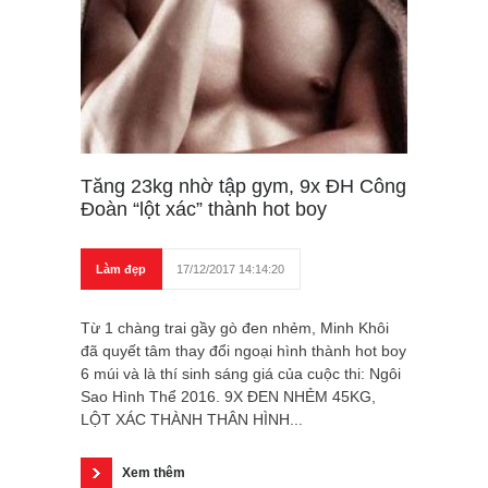
Tăng 23kg nhờ tập gym, 9x ĐH Công
Đoàn “lột xác” thành hot boy
Làm đẹp
17/12/2017 14:14:20
Từ 1 chàng trai gầy gò đen nhẻm, Minh Khôi
đã quyết tâm thay đổi ngoại hình thành hot boy
6 múi và là thí sinh sáng giá của cuộc thi: Ngôi
Sao Hình Thể 2016. 9X ĐEN NHẺM 45KG,
LỘT XÁC THÀNH THÂN HÌNH...
Xem thêm