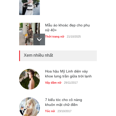
Mẫu áo khoác đẹp cho phụ
nữ 40+
Thời trang nữ
21/10/2025
Xem nhiều nhất
Truy tìm thông tin áo bra
‘không lộ viền’ của nữ idol
Ning Ning
Hoa hậu Mỹ Linh diện váy
Thời trang nữ
14/10/2025
khoe lưng trần giữa trời lạnh
Váy đầm nữ
29/11/2017
4 mẫu giày tôn dáng được
phụ nữ Pháp tin dùng
7 kiểu tóc cho cô nàng
khuôn mặt chữ điền
Thời trang nữ
14/10/2025
Tóc nữ
23/10/2017