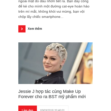
ngoài mặt do dầu nhờn tiết ra. Bạn dày công
để kẻ cho mình một đường cat-eye hoàn hảo
trên mí mắt, không khỏi vui mừng, bạn vội
chộp lấy chiếc smartphone...
Xem thêm
Jessie J hợp tác cùng Make Up
Forever cho ra BST mỹ phẩm mới
Làm đẹp
03/03/2018 20:40:01