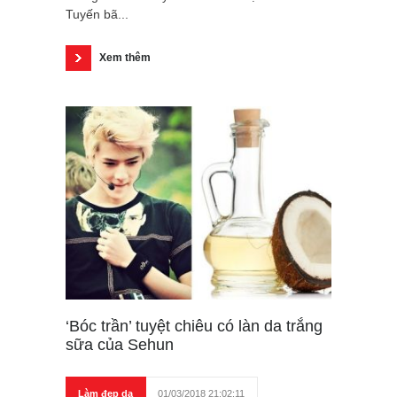
Tuyến bã...
Xem thêm
‘Bóc trần’ tuyệt chiêu có làn da trắng
sữa của Sehun
Làm đẹp da
01/03/2018 21:02:11