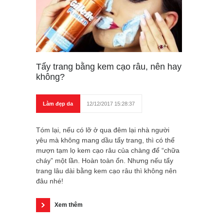
Tẩy trang bằng kem cạo râu, nên hay
không?
Làm đẹp da
12/12/2017 15:28:37
Tóm lại, nếu có lỡ ở qua đêm lại nhà người
yêu mà không mang dầu tẩy trang, thì có thể
mượn tạm lọ kem cạo râu của chàng để “chữa
cháy” một lần. Hoàn toàn ổn. Nhưng nếu tẩy
trang lâu dài bằng kem cạo râu thì không nên
đâu nhé!
Xem thêm