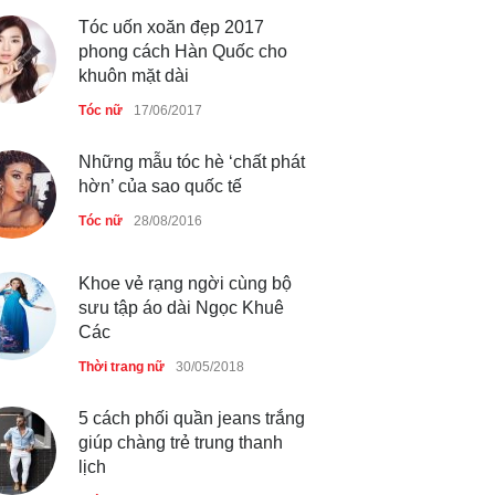
Ning Ning
Tóc uốn xoăn đẹp 2017
Thời trang nữ
14/10/2025
phong cách Hàn Quốc cho
khuôn mặt dài
Tóc nữ
17/06/2017
4 mẫu giày tôn dáng được
phụ nữ Pháp tin dùng
Những mẫu tóc hè ‘chất phát
hờn’ của sao quốc tế
Thời trang nữ
14/10/2025
Tóc nữ
28/08/2016
Bí quyết giữ gìn vóc dáng
Khoe vẻ rạng ngời cùng bộ
của diễn viên Khánh Huyền
sưu tập áo dài Ngọc Khuê
Các
Làm đẹp
14/10/2025
Thời trang nữ
30/05/2018
5 cách phối quần jeans trắng
giúp chàng trẻ trung thanh
Phong cách thời trang của
lịch
Lim Ji Yeon dạo gần đây