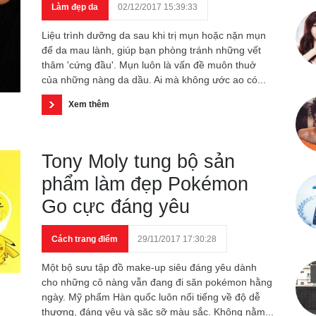
Làm đẹp da
02/12/2017 15:39:33
Liệu trình dưỡng da sau khi trị mụn hoặc nặn mụn
để da mau lành, giúp bạn phòng tránh những vết
thâm 'cứng đầu'. Mụn luôn là vấn đề muôn thuở
của những nàng da dầu. Ai mà không ước ao có...
Xem thêm
Tony Moly tung bộ sản
phẩm làm đẹp Pokémon
Go cực đáng yêu
Cách trang điểm
29/11/2017 17:30:28
Một bộ sưu tập đồ make-up siêu đáng yêu dành
cho những cô nàng vẫn đang đi săn pokémon hằng
ngày. Mỹ phẩm Hàn quốc luôn nổi tiếng về độ dễ
thương, đáng yêu và sặc sỡ màu sắc. Không nằm...