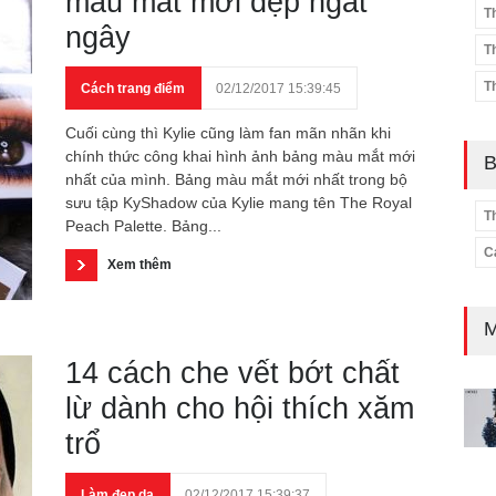
màu mắt mới đẹp ngất
T
ngây
T
T
Cách trang điểm
02/12/2017 15:39:45
Cuối cùng thì Kylie cũng làm fan mãn nhãn khi
chính thức công khai hình ảnh bảng màu mắt mới
B
nhất của mình. Bảng màu mắt mới nhất trong bộ
sưu tập KyShadow của Kylie mang tên The Royal
T
Peach Palette. Bảng...
C
Xem thêm
M
14 cách che vết bớt chất
lừ dành cho hội thích xăm
trổ
Làm đẹp da
02/12/2017 15:39:37