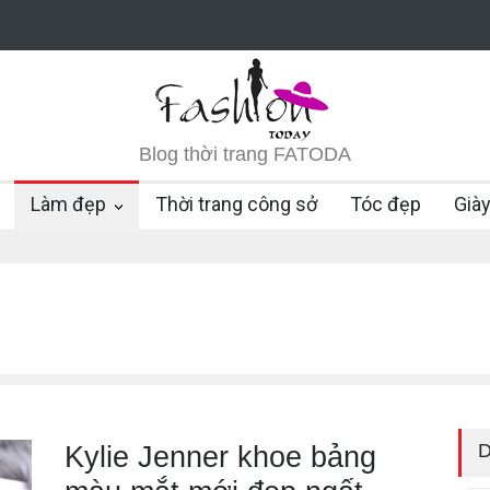
Blog thời trang FATODA
Làm đẹp
Thời trang công sở
Tóc đẹp
Già
D
Kylie Jenner khoe bảng