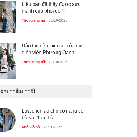
Liệu bạn đã thấy được sức
mạnh của phối đồ ?
Thời trang nữ
21/10/2025
Dàn túi hiệu ‘ xịn sò’ của nữ
diễn viên Phương Oanh
Thời trang nữ
21/10/2025
em nhiều nhất
Mẫu áo khoác đẹp cho phụ
nữ 40+
Thời trang nữ
21/10/2025
Lựa chọn áo cho cô nàng có
bờ vai ‘hơi thô’
Truy tìm thông tin áo bra
Phối đồ nữ
24/11/2022
‘không lộ viền’ của nữ idol