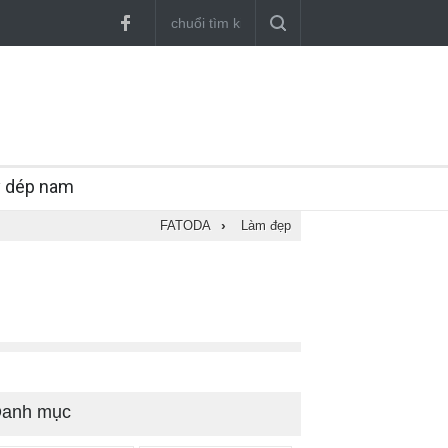
y dép nam
FATODA
›
Làm đẹp
anh mục