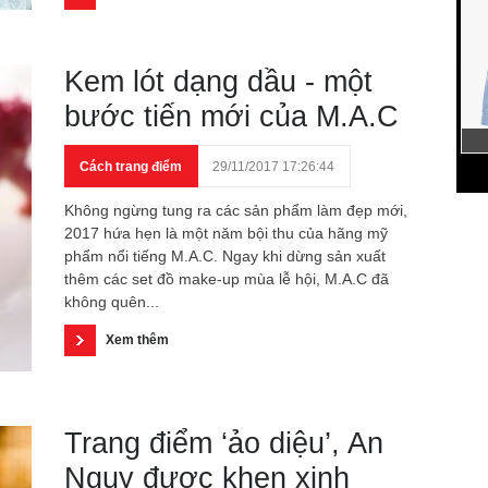
Kem lót dạng dầu - một
bước tiến mới của M.A.C
Cách trang điểm
29/11/2017 17:26:44
Không ngừng tung ra các sản phẩm làm đẹp mới,
2017 hứa hẹn là một năm bội thu của hãng mỹ
phẩm nổi tiếng M.A.C. Ngay khi dừng sản xuất
thêm các set đồ make-up mùa lễ hội, M.A.C đã
không quên...
Xem thêm
Trang điểm ‘ảo diệu’, An
Nguy được khen xinh