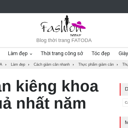
Blog thời trang FATODA
Làm đẹp
Thời trang công sở
Tóc đẹp
Già
A
›
Làm đẹp
›
Cách giảm cân nhanh
›
Thực phẩm giảm cân
›
Thự
n kiêng khoa
D
uả nhất năm
C
M