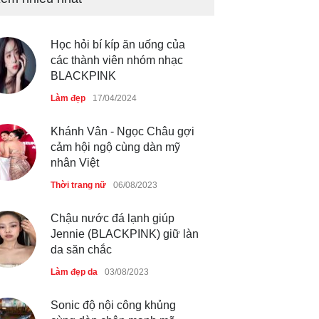
hậu Đỗ Hà ?
Thời trang nữ
21/10/2025
Học hỏi bí kíp ăn uống của
các thành viên nhóm nhạc
BLACKPINK
Làm đẹp
17/04/2024
GAP Hoodie biểu tượng
sáng tạo mới của giới trẻ
Khánh Vân - Ngọc Châu gợi
Thời trang nữ
21/10/2025
cảm hội ngộ cùng dàn mỹ
nhân Việt
Thời trang nữ
06/08/2023
Chậu nước đá lạnh giúp
Jennie (BLACKPINK) giữ làn
da săn chắc
Làm đẹp da
03/08/2023
Sonic độ nội công khủng