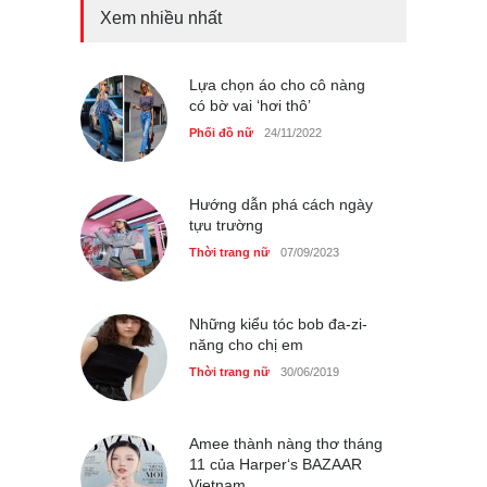
Truy tìm thông tin áo bra
Xem nhiều nhất
‘không lộ viền’ của nữ idol
Ning Ning
Thời trang nữ
14/10/2025
Lựa chọn áo cho cô nàng
có bờ vai ‘hơi thô’
Phối đồ nữ
24/11/2022
4 mẫu giày tôn dáng được
phụ nữ Pháp tin dùng
Hướng dẫn phá cách ngày
Thời trang nữ
14/10/2025
tựu trường
Thời trang nữ
07/09/2023
Bí quyết giữ gìn vóc dáng
Những kiểu tóc bob đa-zi-
của diễn viên Khánh Huyền
năng cho chị em
Làm đẹp
14/10/2025
Thời trang nữ
30/06/2019
Amee thành nàng thơ tháng
11 của Harper‘s BAZAAR
Vietnam
Phong cách thời trang của