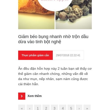
Giảm béo bụng nhanh nhờ trộn dầu
dừa vào tinh bột nghệ
Thực phẩm giảm cân
29/07/2018 22:22:41
Ăn đều đặn hỗn hợp này 2 tuần bạn sẽ thấy cơ
thể giảm cân nhanh chóng, những vấn đề về
da như mụn, nếp nhăn, sạm nám cũng được
cải thiện hẳn.
Xem thêm
«
‹
1
2
3
4
5
›
»