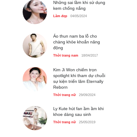
Những sai lầm khi sử dụng
Thời trang nữ
14/10/2025
kem chống nắng
Làm đẹp
04/05/2024
4 mẫu giày tôn dáng được
phụ nữ Pháp tin dùng
Áo thun nam ba lỗ cho
chàng khỏe khoắn năng
Thời trang nữ
14/10/2025
động
Thời trang nam
18/04/2017
Kim Ji Won chiếm trọn
Bí quyết giữ gìn vóc dáng
spotlight khi tham dự chuỗi
của diễn viên Khánh Huyền
sự kiện triển lãm Eternally
Làm đẹp
14/10/2025
Reborn
Thời trang nữ
29/09/2024
Ly Kute hút fan ầm ầm khi
khoe dáng sau sinh
Phong cách thời trang của
Lim Ji Yeon dạo gần đây
Thời trang nữ
25/05/2019
Thời trang nữ
14/10/2025