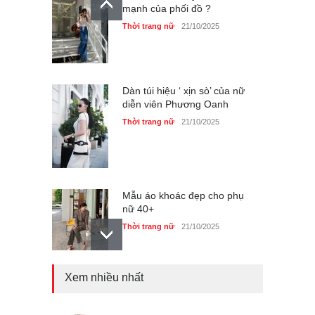
mạnh của phối đồ ?
Thời trang nữ
21/10/2025
Dàn túi hiệu ‘ xịn sò’ của nữ
diễn viên Phương Oanh
Thời trang nữ
21/10/2025
Mẫu áo khoác đẹp cho phụ
nữ 40+
Thời trang nữ
21/10/2025
Xem nhiều nhất
Truy tìm thông tin áo bra
‘không lộ viền’ của nữ idol
Ning Ning