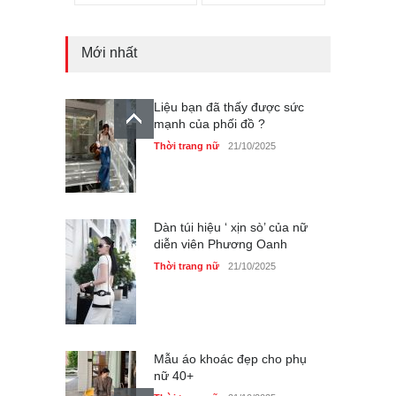
Liệu bạn đã thấy được sức
mạnh của phối đồ ?
Thời trang nữ
21/10/2025
Mới nhất
Dàn túi hiệu ‘ xịn sò’ của nữ
diễn viên Phương Oanh
Thời trang nữ
21/10/2025
Mẫu áo khoác đẹp cho phụ
nữ 40+
Thời trang nữ
21/10/2025
Truy tìm thông tin áo bra
‘không lộ viền’ của nữ idol
Ning Ning