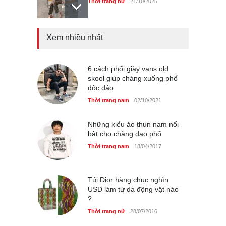
Thời trang nữ
14/10/2025
Xem nhiều nhất
4 mẫu giày tôn dáng được
phụ nữ Pháp tin dùng
6 cách phối giày vans old
Thời trang nữ
14/10/2025
skool giúp chàng xuống phố
độc đáo
Thời trang nam
02/10/2021
Bí quyết giữ gìn vóc dáng
Những kiểu áo thun nam nổi
của diễn viên Khánh Huyền
bật cho chàng dạo phố
Làm đẹp
14/10/2025
Thời trang nam
18/04/2017
Túi Dior hàng chục nghìn
USD làm từ da động vật nào
Phong cách thời trang của
?
Lim Ji Yeon dạo gần đây
Thời trang nữ
28/07/2016
Thời trang nữ
14/10/2025